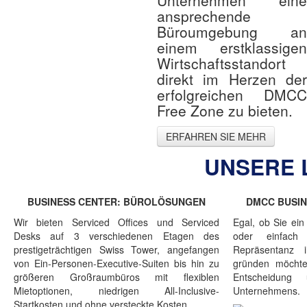
ansprechende
Büroumgebung an
einem erstklassigen
Wirtschaftsstandort
direkt im Herzen der
erfolgreichen DMCC
Free Zone zu bieten.
ERFAHREN SIE MEHR
UNSERE 
BUSINESS CENTER: BÜROLÖSUNGEN
DMCC BUSIN
Wir bieten Serviced Offices und Serviced
Egal, ob Sie ei
Desks auf 3 verschiedenen Etagen des
oder einfach
prestigeträchtigen Swiss Tower, angefangen
Repräsentanz
von Ein-Personen-Executive-Suiten bis hin zu
gründen möchte
größeren Großraumbüros mit flexiblen
Entscheidung
Mietoptionen, niedrigen All-Inclusive-
Unternehmens.
Startkosten und ohne versteckte Kosten.