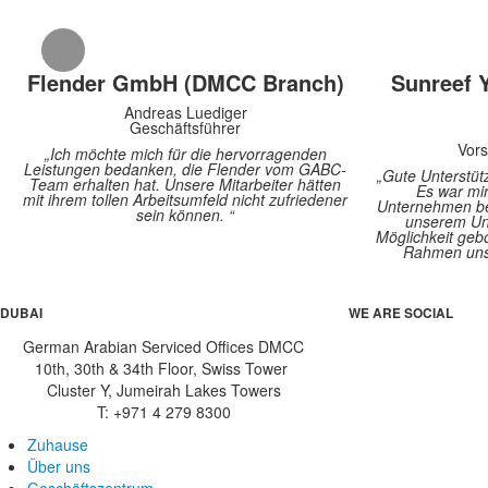
Flender GmbH (DMCC Branch)
Sunreef 
Andreas Luediger
Geschäftsführer
Vors
„Ich möchte mich für die hervorragenden
Leistungen bedanken, die Flender vom GABC-
„Gute Unterstü
Team erhalten hat. Unsere Mitarbeiter hätten
Es war mir
mit ihrem tollen Arbeitsumfeld nicht zufriedener
Unternehmen be
sein können. “
unserem Un
Möglichkeit gebo
Rahmen unse
DUBAI
WE ARE SOCIAL
German Arabian Serviced Offices DMCC
10th, 30th & 34th Floor, Swiss Tower
Cluster Y, Jumeirah Lakes Towers
T: +971 4 279 8300
Zuhause
Über uns
Geschäftszentrum