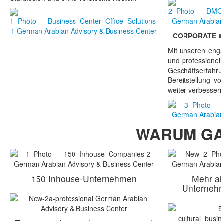
CORPORATE &
Mit unseren enga
und professionel
Geschäftserfa
Bereitstellung 
weiter verbesser
WARUM G
150 Inhouse-Unternehmen
Mehr al
Unternehm