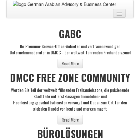
Zuhause
GABC
Über uns
Ihr Premium-Service-Office-Anbieter und vertrauenswürdiger
Geschäftszentrum
Unternehmensberater in DMCC - der weltweit führenden Freihandelszone!
GESCHÄFTSBERATUNG
Read More
DMCC FREE ZONE COMMUNITY
PRO DIENSTLEISTUNGEN
BUSINESS BLOG
Werden Sie Teil der weltweit führenden Freihandelszone, die pulsierende
Stadtteile mit erstklassigen Immobilien- und
Virtuelle Tour
Hochleistungsgeschäftsdiensten versorgt und Dubai zum Ort für den
globalen Handel von heute und morgen macht
Kontakt
Read More
BÜROLÖSUNGEN