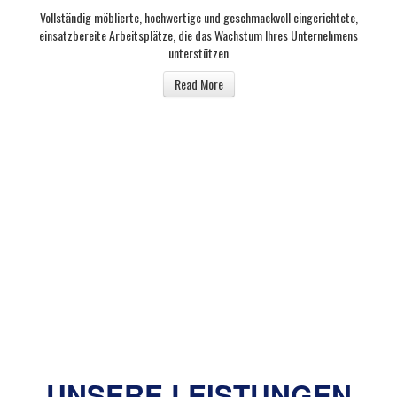
Vollständig möblierte, hochwertige und geschmackvoll eingerichtete,
einsatzbereite Arbeitsplätze, die das Wachstum Ihres Unternehmens
unterstützen
Read More
wurde mit dem Ziel gegründet, Ihrem
Unternehmen eine ansprechende
Büroumgebung an einem erstklassigen
Wirtschaftsstandort direkt im Herzen der
erfolgreichen DMCC Free Zone zu bieten.
ERFAHREN SIE MEHR
UNSERE LEISTUNGEN