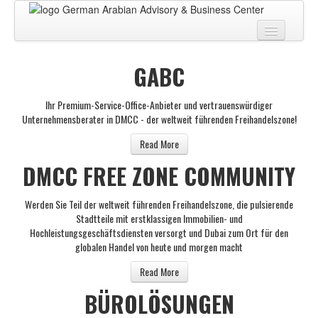
Zuhause
GABC
Über uns
Ihr Premium-Service-Office-Anbieter und vertrauenswürdiger
Geschäftszentrum
Unternehmensberater in DMCC - der weltweit führenden Freihandelszone!
GESCHÄFTSBERATUNG
Read More
DMCC FREE ZONE COMMUNITY
PRO DIENSTLEISTUNGEN
BUSINESS BLOG
Werden Sie Teil der weltweit führenden Freihandelszone, die pulsierende
Stadtteile mit erstklassigen Immobilien- und
Virtuelle Tour
Hochleistungsgeschäftsdiensten versorgt und Dubai zum Ort für den
globalen Handel von heute und morgen macht
Kontakt
Read More
BÜROLÖSUNGEN